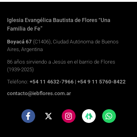
Iglesia Evangélica Bautista de Flores “Una
Familia de Fe”
Boyacá 67
(C1406), Ciudad Autónoma de Buenos
Aires, Argentina
86 años sirviendo a Jesús en el barrio de Flores
(1939-2025)
Teléfono:
+54 11 4632-7966 | +54 9 11 5760-8422
contacto@iebflores.com.ar
F
X
I
W
a
-
n
h
c
t
s
a
e
w
t
t