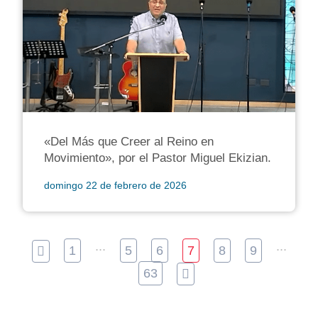
«Del Más que Creer al Reino en
Movimiento», por el Pastor Miguel Ekizian.
domingo 22 de febrero de 2026
...
...
1
5
6
7
8
9
63