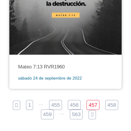
Mateo 7:13 RVR1960
sábado 24 de septiembre de 2022
...
1
455
456
457
458
...
459
563