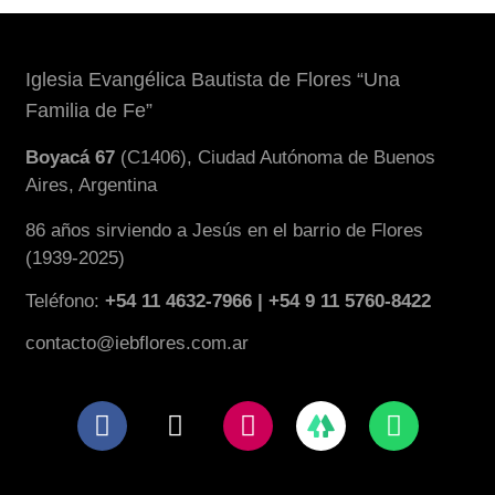
Iglesia Evangélica Bautista de Flores “Una
Familia de Fe”
Boyacá 67
(C1406), Ciudad Autónoma de Buenos
Aires, Argentina
86 años sirviendo a Jesús en el barrio de Flores
(1939-2025)
Teléfono:
+54 11 4632-7966 | +54 9 11 5760-8422
contacto@iebflores.com.ar
F
X
I
W
a
-
n
h
c
t
s
a