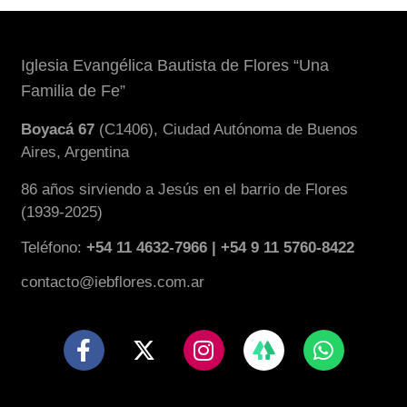
Iglesia Evangélica Bautista de Flores “Una
Familia de Fe”
Boyacá 67
(C1406), Ciudad Autónoma de Buenos
Aires, Argentina
86 años sirviendo a Jesús en el barrio de Flores
(1939-2025)
Teléfono:
+54 11 4632-7966 | +54 9 11 5760-8422
contacto@iebflores.com.ar
F
X
I
W
a
-
n
h
c
t
s
a