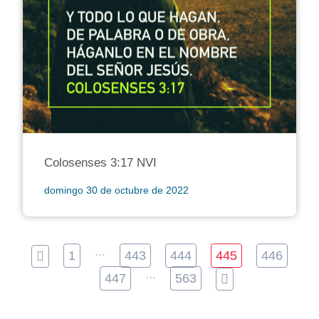
Colosenses 3:17 NVI
domingo 30 de octubre de 2022
...
1
443
444
445
446
...
447
563