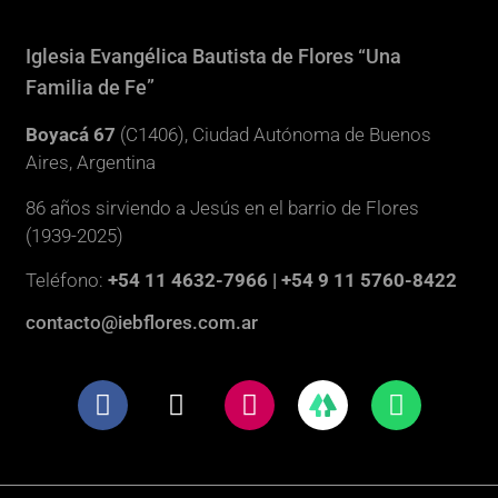
Iglesia Evangélica Bautista de Flores “Una
Familia de Fe”
Boyacá 67
(C1406), Ciudad Autónoma de Buenos
Aires, Argentina
86 años sirviendo a Jesús en el barrio de Flores
(1939-2025)
Teléfono:
+54 11 4632-7966 | +54 9 11 5760-8422
contacto@iebflores.com.ar
F
X
I
W
a
-
n
h
c
t
s
a
e
w
t
t