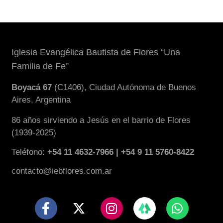
Iglesia Evangélica Bautista de Flores “Una
Familia de Fe”
Boyacá 67
(C1406), Ciudad Autónoma de Buenos
Aires, Argentina
86 años sirviendo a Jesús en el barrio de Flores
(1939-2025)
Teléfono:
+54 11 4632-7966 | +54 9 11 5760-8422
contacto@iebflores.com.ar
F
X
I
W
a
-
n
h