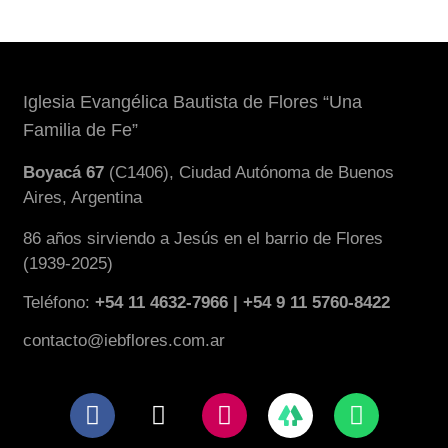
Iglesia Evangélica Bautista de Flores “Una
Familia de Fe”
Boyacá 67
(C1406), Ciudad Autónoma de Buenos
Aires, Argentina
86 años sirviendo a Jesús en el barrio de Flores
(1939-2025)
Teléfono:
+54 11 4632-7966 | +54 9 11 5760-8422
contacto@iebflores.com.ar
F
X
I
W
a
-
n
h