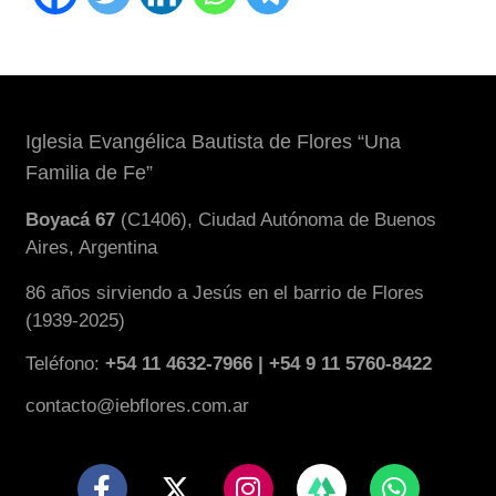
Iglesia Evangélica Bautista de Flores “Una
Familia de Fe”
Boyacá 67
(C1406), Ciudad Autónoma de Buenos
Aires, Argentina
86 años sirviendo a Jesús en el barrio de Flores
(1939-2025)
Teléfono:
+54 11 4632-7966 | +54 9 11 5760-8422
contacto@iebflores.com.ar
F
X
I
W