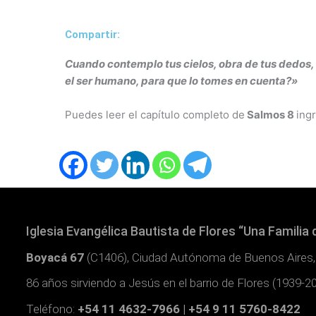
Compartir:
Cuando contemplo tus cielos, obra de tus dedos, l
el ser humano, para que lo tomes en cuenta?»
Puedes leer el capítulo completo de
Salmos 8
ing
Iglesia Evangélica Bautista de Flores “Una Familia 
Boyacá 67
(C1406), Ciudad Autónoma de Buenos Aires,
86 años sirviendo a Jesús en el barrio de Flores (1939-2
Teléfono:
+54 11 4632-7966 | +54 9 11 5760-8422