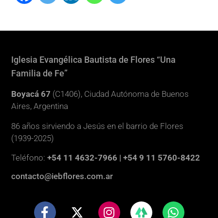
Iglesia Evangélica Bautista de Flores “Una
Familia de Fe”
Boyacá 67
(C1406), Ciudad Autónoma de Buenos
Aires, Argentina
86 años sirviendo a Jesús en el barrio de Flores
(1939-2025)
Teléfono:
+54 11 4632-7966 | +54 9 11 5760-8422
contacto@iebflores.com.ar
F
X
I
W