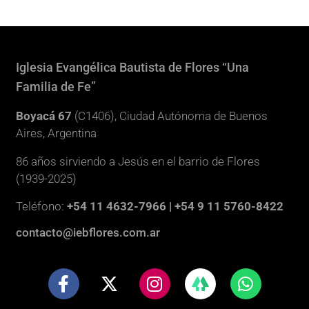
Iglesia Evangélica Bautista de Flores “Una
Familia de Fe”
Boyacá 67
(C1406), Ciudad Autónoma de Buenos
Aires, Argentina
86 años sirviendo a Jesús en el barrio de Flores
(1939-2025)
Teléfono:
+54 11 4632-7966 | +54 9 11 5760-8422
contacto@iebflores.com.ar
F
X
I
W
a
-
n
h