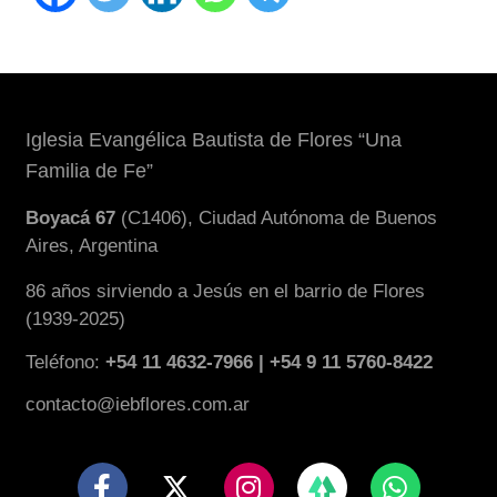
Iglesia Evangélica Bautista de Flores “Una
Familia de Fe”
Boyacá 67
(C1406), Ciudad Autónoma de Buenos
Aires, Argentina
86 años sirviendo a Jesús en el barrio de Flores
(1939-2025)
Teléfono:
+54 11 4632-7966 | +54 9 11 5760-8422
contacto@iebflores.com.ar
F
X
I
W