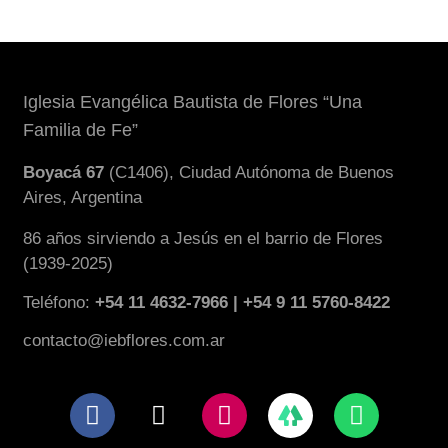
Iglesia Evangélica Bautista de Flores “Una
Familia de Fe”
Boyacá 67
(C1406), Ciudad Autónoma de Buenos
Aires, Argentina
86 años sirviendo a Jesús en el barrio de Flores
(1939-2025)
Teléfono:
+54 11 4632-7966 | +54 9 11 5760-8422
contacto@iebflores.com.ar
F
X
I
W
a
-
n
h