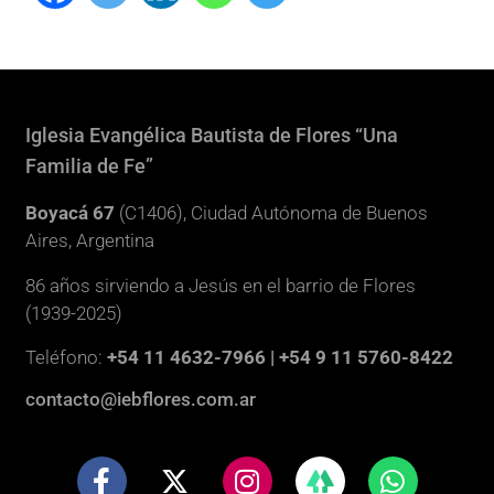
Iglesia Evangélica Bautista de Flores “Una
Familia de Fe”
Boyacá 67
(C1406), Ciudad Autónoma de Buenos
Aires, Argentina
86 años sirviendo a Jesús en el barrio de Flores
(1939-2025)
Teléfono:
+54 11 4632-7966 | +54 9 11 5760-8422
contacto@iebflores.com.ar
F
X
I
W