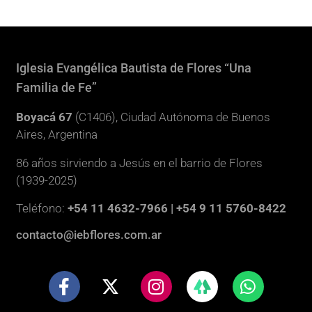
Iglesia Evangélica Bautista de Flores “Una
Familia de Fe”
Boyacá 67
(C1406), Ciudad Autónoma de Buenos
Aires, Argentina
86 años sirviendo a Jesús en el barrio de Flores
(1939-2025)
Teléfono:
+54 11 4632-7966 | +54 9 11 5760-8422
contacto@iebflores.com.ar
F
X
I
W
a
-
n
h