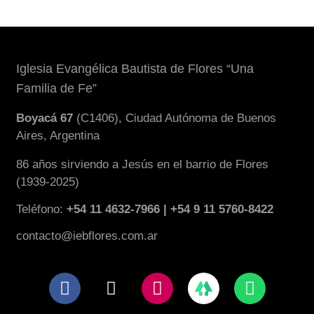
Iglesia Evangélica Bautista de Flores “Una
Familia de Fe”
Boyacá 67
(C1406), Ciudad Autónoma de Buenos
Aires, Argentina
86 años sirviendo a Jesús en el barrio de Flores
(1939-2025)
Teléfono:
+54 11 4632-7966 | +54 9 11 5760-8422
contacto@iebflores.com.ar
F
X
I
W
a
-
n
h