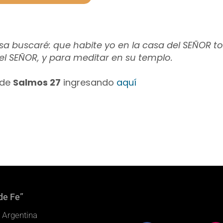
a buscaré: que habite yo en la casa del SEÑOR tod
l SEÑOR, y para meditar en su templo.
 de
Salmos 27
ingresando
aquí
de Fe”
 Argentina