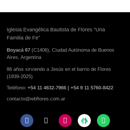
Iglesia Evangélica Bautista de Flores “Una
Familia de Fe”
Boyacá 67
(C1406), Ciudad Autónoma de Buenos
Aires, Argentina
86 años sirviendo a Jesús en el barrio de Flores
(1939-2025)
Teléfono:
+54 11 4632-7966 | +54 9 11 5760-8422
contacto@iebflores.com.ar
F
X
I
W
a
-
n
h