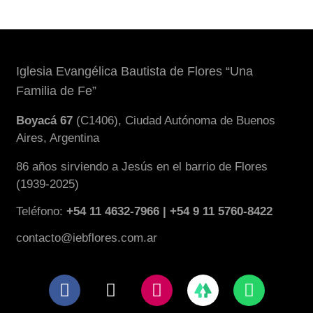
Iglesia Evangélica Bautista de Flores “Una
Familia de Fe”
Boyacá 67
(C1406), Ciudad Autónoma de Buenos
Aires, Argentina
86 años sirviendo a Jesús en el barrio de Flores
(1939-2025)
Teléfono:
+54 11 4632-7966 | +54 9 11 5760-8422
contacto@iebflores.com.ar
F
X
I
W
a
-
n
h