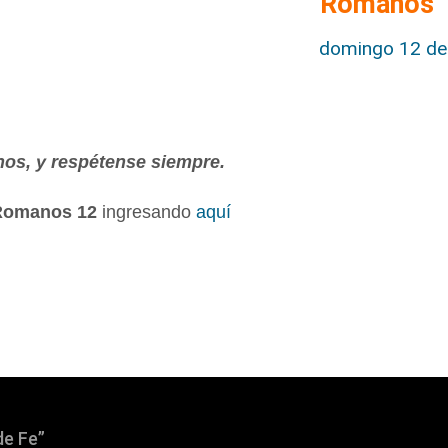
Romanos 
domingo 12 de 
s, y respétense siempre.
Romanos 12
ingresando
aquí
de Fe”