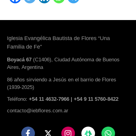
Iglesia Evangélica Bautista de Flores “Una
Familia de Fe”
Boyacá 67
(C1406), Ciudad Autónoma de Buenos
Aires, Argentina
86 años sirviendo a Jesús en el barrio de Flores
(1939-2025)
Teléfono:
+54 11 4632-7966 | +54 9 11 5760-8422
contacto@iebflores.com.ar
F
X
I
W