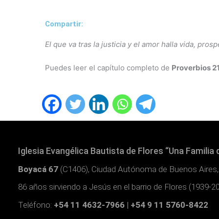
Compartir:
El que va tras la justicia y el amor halla vida, pros
Puedes leer el capítulo completo de
Proverbios 2
Iglesia Evangélica Bautista de Flores “Una Familia 
Boyacá 67
(C1406), Ciudad Autónoma de Buenos Aires,
86 años sirviendo a Jesús en el barrio de Flores (1939-2
Teléfono:
+54 11 4632-7966 | +54 9 11 5760-8422