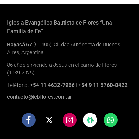
Iglesia Evangélica Bautista de Flores “Una
Familia de Fe”
Boyacá 67
(C1406), Ciudad Autónoma de Buenos
Aires, Argentina
86 años sirviendo a Jesús en el barrio de Flores
(1939-2025)
Teléfono:
+54 11 4632-7966 | +54 9 11 5760-8422
contacto@iebflores.com.ar
F
X
I
W
a
-
n
h
c
t
s
a