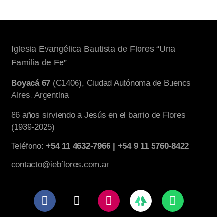
Iglesia Evangélica Bautista de Flores “Una
Familia de Fe”
Boyacá 67
(C1406), Ciudad Autónoma de Buenos
Aires, Argentina
86 años sirviendo a Jesús en el barrio de Flores
(1939-2025)
Teléfono:
+54 11 4632-7966 | +54 9 11 5760-8422
contacto@iebflores.com.ar
F
X
I
W
a
-
n
h