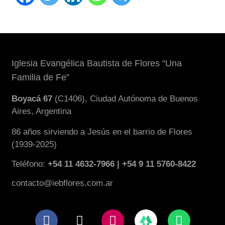
Iglesia Evangélica Bautista de Flores “Una
Familia de Fe”
Boyacá 67
(C1406), Ciudad Autónoma de Buenos
Aires, Argentina
86 años sirviendo a Jesús en el barrio de Flores
(1939-2025)
Teléfono:
+54 11 4632-7966 | +54 9 11 5760-8422
contacto@iebflores.com.ar
F
X
I
W