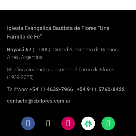
Iglesia Evangélica Bautista de Flores “Una
Familia de Fe”
Boyacá 67
(C1406), Ciudad Autónoma de Buenos
Aires, Argentina
86 años sirviendo a Jesús en el barrio de Flores
(1939-2025)
Teléfono:
+54 11 4632-7966 | +54 9 11 5760-8422
contacto@iebflores.com.ar
F
X
I
W
a
-
n
h
c
t
s
a