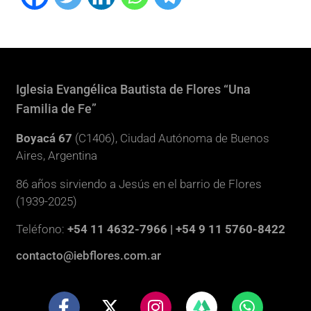
Iglesia Evangélica Bautista de Flores “Una
Familia de Fe”
Boyacá 67
(C1406), Ciudad Autónoma de Buenos
Aires, Argentina
86 años sirviendo a Jesús en el barrio de Flores
(1939-2025)
Teléfono:
+54 11 4632-7966 | +54 9 11 5760-8422
contacto@iebflores.com.ar
F
X
I
W