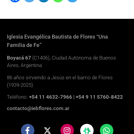
Iglesia Evangélica Bautista de Flores “Una
Familia de Fe”
Boyacá 67
(C1406), Ciudad Autónoma de Buenos
Aires, Argentina
86 años sirviendo a Jesús en el barrio de Flores
(1939-2025)
Teléfono:
+54 11 4632-7966 | +54 9 11 5760-8422
contacto@iebflores.com.ar
F
X
I
W