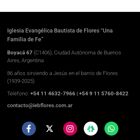
Iglesia Evangélica Bautista de Flores “Una
Familia de Fe”
Boyacá 67
(C1406), Ciudad Autónoma de Buenos
Aires, Argentina
86 años sirviendo a Jesús en el barrio de Flores
(1939-2025)
Teléfono:
+54 11 4632-7966 | +54 9 11 5760-8422
contacto@iebflores.com.ar
F
X
I
W
a
-
n
h