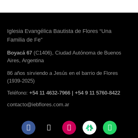
Iglesia Evangélica Bautista de Flores “Una
Familia de Fe”
Boyacá 67
(C1406), Ciudad Autónoma de Buenos
Aires, Argentina
86 años sirviendo a Jesús en el barrio de Flores
(1939-2025)
Teléfono:
+54 11 4632-7966 | +54 9 11 5760-8422
contacto@iebflores.com.ar
F
X
I
W
a
-
n
h