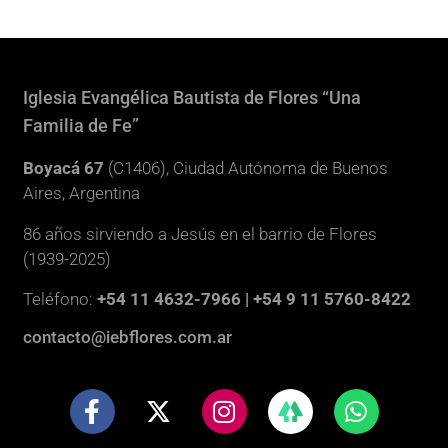
Iglesia Evangélica Bautista de Flores “Una
Familia de Fe”
Boyacá 67
(C1406), Ciudad Autónoma de Buenos
Aires, Argentina
86 años sirviendo a Jesús en el barrio de Flores
(1939-2025)
Teléfono:
+54 11 4632-7966 | +54 9 11 5760-8422
contacto@iebflores.com.ar
F
X
I
W
a
-
n
h