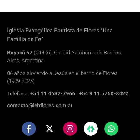
Iglesia Evangélica Bautista de Flores “Una
Familia de Fe”
Boyacá 67
(C1406), Ciudad Autónoma de Buenos
Aires, Argentina
86 años sirviendo a Jesús en el barrio de Flores
(1939-2025)
Teléfono:
+54 11 4632-7966 | +54 9 11 5760-8422
contacto@iebflores.com.ar
F
X
I
W
a
-
n
h