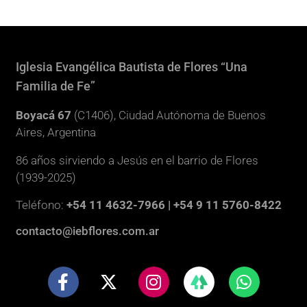
Iglesia Evangélica Bautista de Flores “Una
Familia de Fe”
Boyacá 67
(C1406), Ciudad Autónoma de Buenos
Aires, Argentina
86 años sirviendo a Jesús en el barrio de Flores
(1939-2025)
Teléfono:
+54 11 4632-7966 | +54 9 11 5760-8422
contacto@iebflores.com.ar
F
X
I
W
a
-
n
h