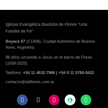
Iglesia Evangélica Bautista de Flores “Una
Familia de Fe”
Boyacá 67
(C1406), Ciudad Autónoma de Buenos
Aires, Argentina
86 años sirviendo a Jesús en el barrio de Flores
(1939-2025)
Teléfono:
+54 11 4632-7966 | +54 9 11 5760-8422
contacto@iebflores.com.ar
F
X
I
W
a
-
n
h