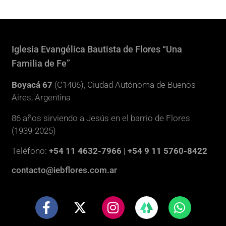
Iglesia Evangélica Bautista de Flores “Una
Familia de Fe”
Boyacá 67
(C1406), Ciudad Autónoma de Buenos
Aires, Argentina
86 años sirviendo a Jesús en el barrio de Flores
(1939-2025)
Teléfono:
+54 11 4632-7966 | +54 9 11 5760-8422
contacto@iebflores.com.ar
F
X
I
W
a
-
n
h