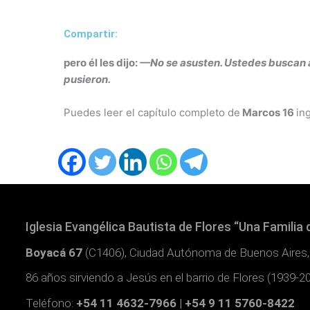
Compartir:
pero él les dijo:
—No se asusten. Ustedes buscan a 
pusieron.
Puedes leer el capítulo completo de
Marcos 16
in
Iglesia Evangélica Bautista de Flores “Una Familia 
Boyacá 67
(C1406), Ciudad Autónoma de Buenos Aires,
86 años sirviendo a Jesús en el barrio de Flores (1939-2
Teléfono:
+54 11 4632-7966 | +54 9 11 5760-8422