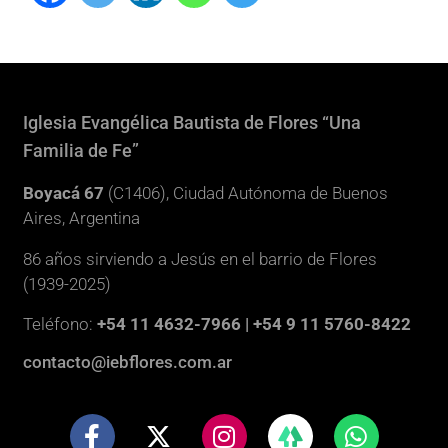
Iglesia Evangélica Bautista de Flores “Una
Familia de Fe”
Boyacá 67
(C1406), Ciudad Autónoma de Buenos
Aires, Argentina
86 años sirviendo a Jesús en el barrio de Flores
(1939-2025)
Teléfono:
+54 11 4632-7966 | +54 9 11 5760-8422
contacto@iebflores.com.ar
F
X
I
W