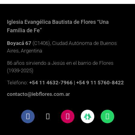
Iglesia Evangélica Bautista de Flores “Una
Familia de Fe”
Boyacá 67
(C1406), Ciudad Autónoma de Buenos
Aires, Argentina
86 años sirviendo a Jesús en el barrio de Flores
(1939-2025)
Teléfono:
+54 11 4632-7966 | +54 9 11 5760-8422
contacto@iebflores.com.ar
F
X
I
W
a
-
n
h
c
t
s
a