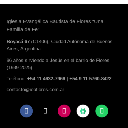
Iglesia Evangélica Bautista de Flores “Una
Familia de Fe”
Boyacá 67
(C1406), Ciudad Autónoma de Buenos
Aires, Argentina
86 años sirviendo a Jesús en el barrio de Flores
(1939-2025)
Teléfono:
+54 11 4632-7966 | +54 9 11 5760-8422
contacto@iebflores.com.ar
F
X
I
W
a
-
n
h
c
t
s
a