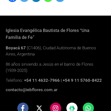
Iglesia Evangélica Bautista de Flores “Una
Familia de Fe”
Boyacá 67
(C1406), Ciudad Autónoma de Buenos
Aires, Argentina
86 años sirviendo a Jesús en el barrio de Flores
(1939-2025)
Teléfono:
+54 11 4632-7966 | +54 9 11 5760-8422
contacto@iebflores.com.ar
F
X
I
W