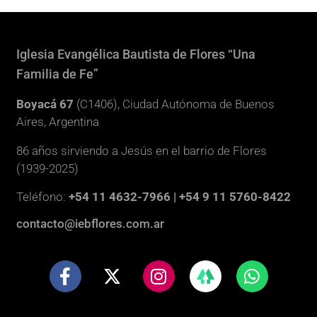
Iglesia Evangélica Bautista de Flores “Una
Familia de Fe”
Boyacá 67
(C1406), Ciudad Autónoma de Buenos
Aires, Argentina
86 años sirviendo a Jesús en el barrio de Flores
(1939-2025)
Teléfono:
+54 11 4632-7966 | +54 9 11 5760-8422
contacto@iebflores.com.ar
F
X
I
W
a
-
n
h
c
t
s
a