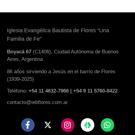
Iglesia Evangélica Bautista de Flores “Una
Familia de Fe”
Boyacá 67
(C1406), Ciudad Autónoma de Buenos
Aires, Argentina
86 años sirviendo a Jesús en el barrio de Flores
(1939-2025)
Teléfono:
+54 11 4632-7966 | +54 9 11 5760-8422
contacto@iebflores.com.ar
F
X
I
W
a
-
n
h