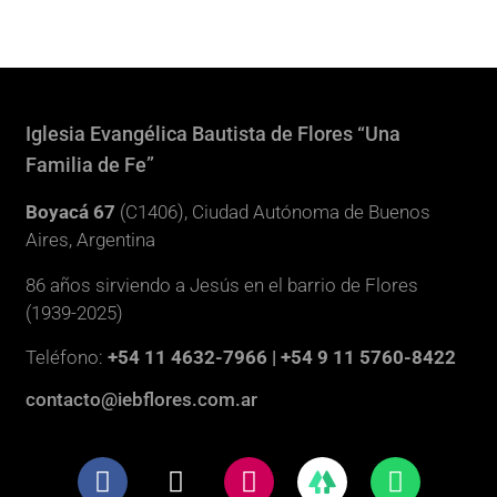
Iglesia Evangélica Bautista de Flores “Una
Familia de Fe”
Boyacá 67
(C1406), Ciudad Autónoma de Buenos
Aires, Argentina
86 años sirviendo a Jesús en el barrio de Flores
(1939-2025)
Teléfono:
+54 11 4632-7966 | +54 9 11 5760-8422
contacto@iebflores.com.ar
F
X
I
W
a
-
n
h