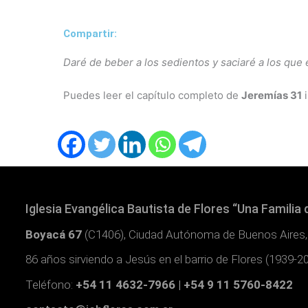
Compartir:
Daré de beber a los sedientos y saciaré a los que
Puedes leer el capítulo completo de
Jeremías 31
i
Iglesia Evangélica Bautista de Flores “Una Familia 
Boyacá 67
(C1406), Ciudad Autónoma de Buenos Aires,
86 años sirviendo a Jesús en el barrio de Flores (1939-2
Teléfono:
+54 11 4632-7966 | +54 9 11 5760-8422