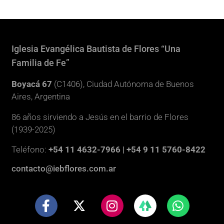
Iglesia Evangélica Bautista de Flores “Una
Familia de Fe”
Boyacá 67
(C1406), Ciudad Autónoma de Buenos
Aires, Argentina
86 años sirviendo a Jesús en el barrio de Flores
(1939-2025)
Teléfono:
+54 11 4632-7966 | +54 9 11 5760-8422
contacto@iebflores.com.ar
F
X
I
W
a
-
n
h