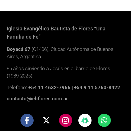
Iglesia Evangélica Bautista de Flores “Una
Familia de Fe”
Boyacá 67
(C1406), Ciudad Autónoma de Buenos
Aires, Argentina
86 años sirviendo a Jesús en el barrio de Flores
(1939-2025)
Teléfono:
+54 11 4632-7966 | +54 9 11 5760-8422
contacto@iebflores.com.ar
F
X
I
W
a
-
n
h