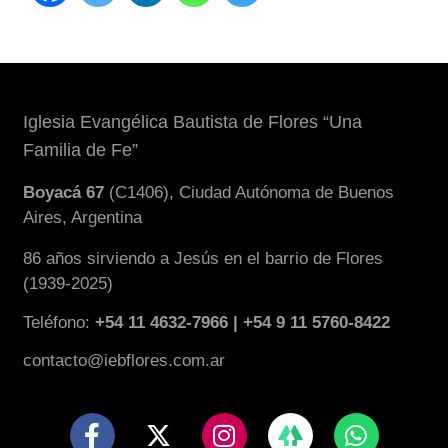
Iglesia Evangélica Bautista de Flores “Una
Familia de Fe”
Boyacá 67
(C1406), Ciudad Autónoma de Buenos
Aires, Argentina
86 años sirviendo a Jesús en el barrio de Flores
(1939-2025)
Teléfono:
+54 11 4632-7966 | +54 9 11 5760-8422
contacto@iebflores.com.ar
F
X
I
W