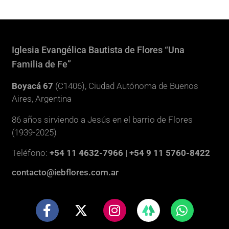
Iglesia Evangélica Bautista de Flores “Una
Familia de Fe”
Boyacá 67
(C1406), Ciudad Autónoma de Buenos
Aires, Argentina
86 años sirviendo a Jesús en el barrio de Flores
(1939-2025)
Teléfono:
+54 11 4632-7966 | +54 9 11 5760-8422
contacto@iebflores.com.ar
F
X
I
W
a
-
n
h