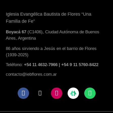
Iglesia Evangélica Bautista de Flores “Una
Familia de Fe”
Boyacá 67
(C1406), Ciudad Autónoma de Buenos
Aires, Argentina
86 años sirviendo a Jesús en el barrio de Flores
(1939-2025)
Teléfono:
+54 11 4632-7966 | +54 9 11 5760-8422
contacto@iebflores.com.ar
F
X
I
W
a
-
n
h
c
t
s
a
e
w
t
t