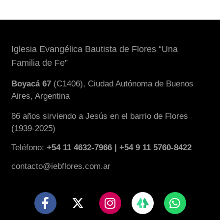
Iglesia Evangélica Bautista de Flores “Una
Familia de Fe”
Boyacá 67
(C1406), Ciudad Autónoma de Buenos
Aires, Argentina
86 años sirviendo a Jesús en el barrio de Flores
(1939-2025)
Teléfono:
+54 11 4632-7966 | +54 9 11 5760-8422
contacto@iebflores.com.ar
F
X
I
W
a
-
n
h