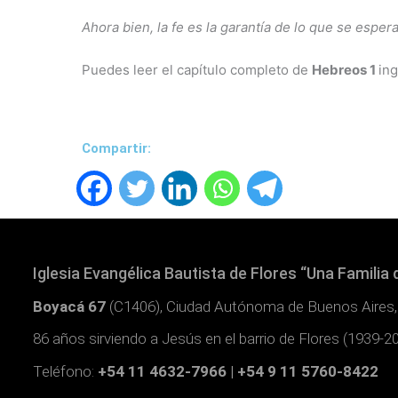
Ahora bien, la fe es la garantía de lo que se espera
Puedes leer el capítulo completo de
Hebreos 1
in
Compartir:
Iglesia Evangélica Bautista de Flores “Una Familia 
Boyacá 67
(C1406), Ciudad Autónoma de Buenos Aires,
86 años sirviendo a Jesús en el barrio de Flores (1939-2
Teléfono:
+54 11 4632-7966 | +54 9 11 5760-8422