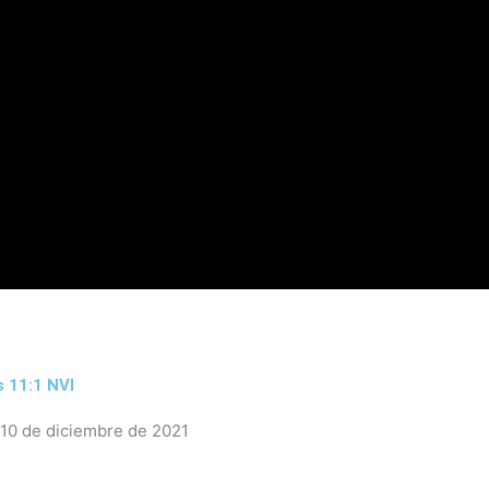
f
 11:1 NVI
 10 de diciembre de 2021